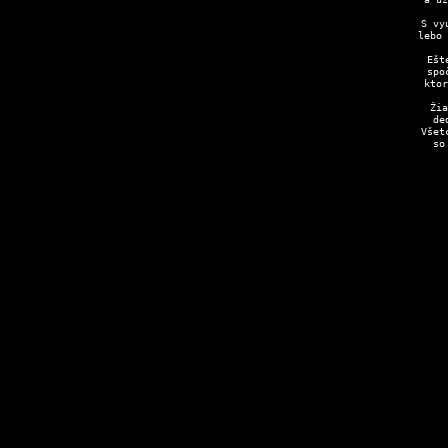
S vy
lebo 
Ešt
spo
ktor
Žia
de
Všet