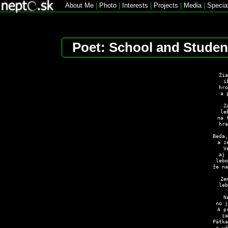
About Me
|
Photo
|
Interests
|
Projects
|
Media
|
Specia
Poet: School and Studen
Žia
i
hro
a 
Z
le
na 
hra
Beda,
a z
V
aj 
lebo
že na
Ze
leb
N
no j
A p
za
Päťka
a už